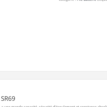
1 SR69
 a une grande capacité, sécurité d’écoulement et constance absolu