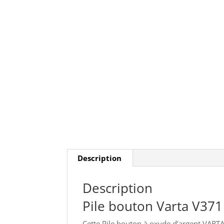
Description
Description
Pile bouton Varta V37
Cette Pile bouton à oxyde d’argent VARTA