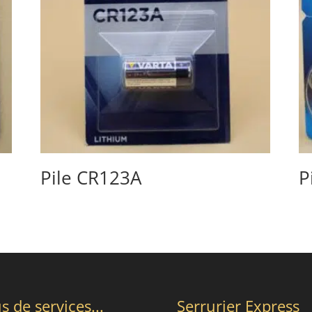
Pile CR123A
P
s de services...
Serrurier Express