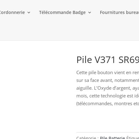
Cordonnerie
Télécommande Badge
Fournitures bure
Pile V371 SR6
Cette pile bouton vient en r
sur sa face avant, notamment 
aiguille. L’Oxyde d’argent, ay
mois, cette technologie est id
(télécommandes, montres etc
Catégorie :
Pile Batterie
Étique