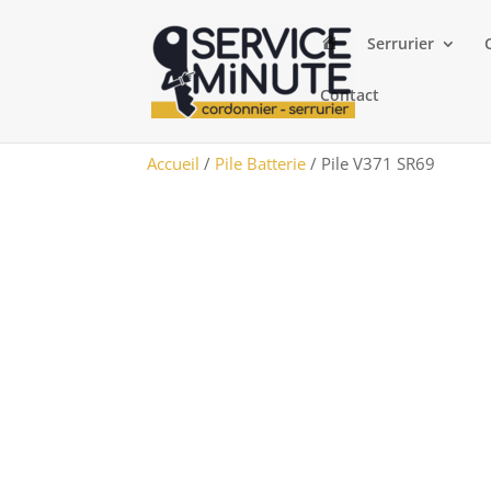
A
Serrurier
c
c
u
Contact
e
i
l
Accueil
/
Pile Batterie
/ Pile V371 SR69