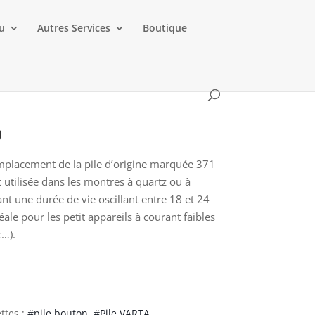
au
Autres Services
Boutique
9
emplacement de la pile d’origine marquée 371
utilisée dans les montres à quartz ou à
ant une durée de vie oscillant entre 18 et 24
éale pour les petit appareils à courant faibles
…).
ttes :
#pile bouton
,
#Pile VARTA