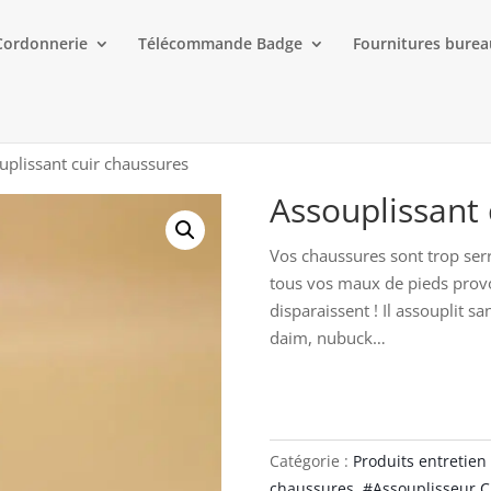
Cordonnerie
Télécommande Badge
Fournitures bure
uplissant cuir chaussures
Assouplissant 
Vos chaussures sont trop serr
tous vos maux de pieds provo
disparaissent ! Il assouplit sa
daim, nubuck…
Catégorie :
Produits entretien
chaussures
,
#Assouplisseur 