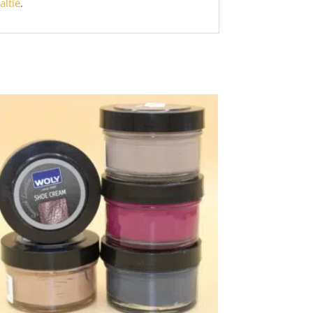
altié
.