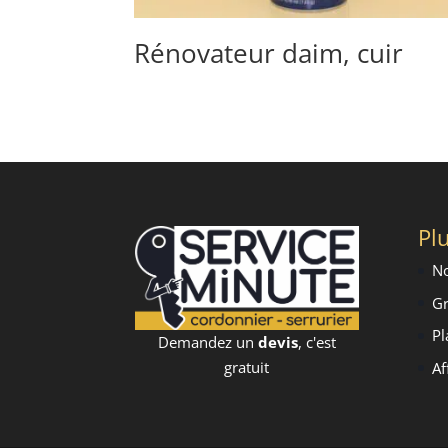
Rénovateur daim, cuir
Plu
No
Gr
Pl
Demandez un
devis
, c'est
gratuit
Af