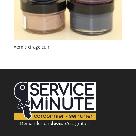
Vernis cirage cuir
Demandez un
devis
, c'est gratuit