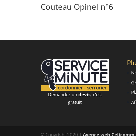
Couteau Opinel n°6
Plu
No
Gr
Pl
Demandez un
devis
, c'est
gratuit
Af
© Copyright 2020 |
Agence web Celicomm