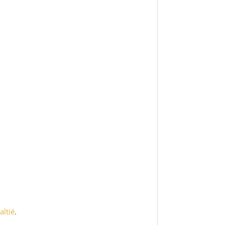
altié
.