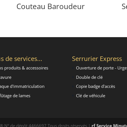
Couteau Baroudeur
S
s de services...
Serrurier Express
s produits & accessoires
Ouverture de porte - Urg
avure
Double de clé
aque d'immatriculation
Copie badge d'accès
fûtage de lames
Clé de véhicule
® N° de dépôt 4466697 Tous droits réservés |
rf
Service Minut