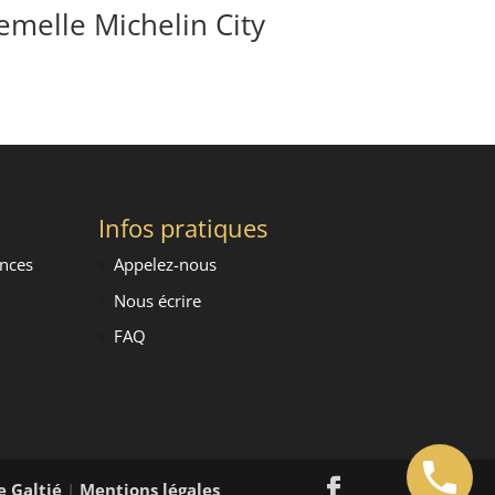
emelle Michelin City
Infos pratiques
ence
s
Appelez-nous
Nous écrire
FAQ
e Galtié
|
Mentions légales