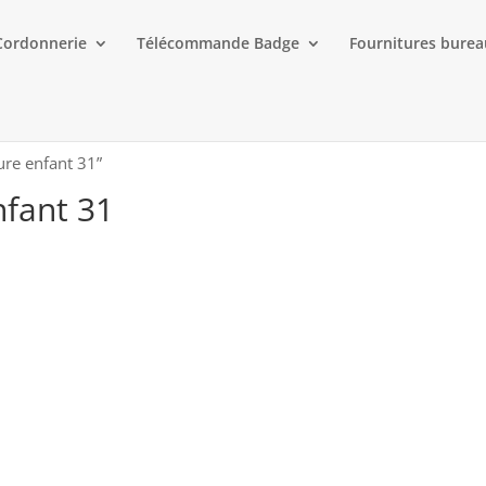
Cordonnerie
Télécommande Badge
Fournitures bure
ure enfant 31”
nfant 31