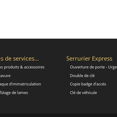
s de services...
Serrurier Express
s produits & accessoires
Ouverture de porte - Urg
avure
Double de clé
aque d'immatriculation
Copie badge d'accès
fûtage de lames
Clé de véhicule