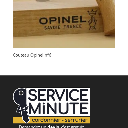
Couteau Opinel n°6
Demandez un
devis
, c'est gratuit