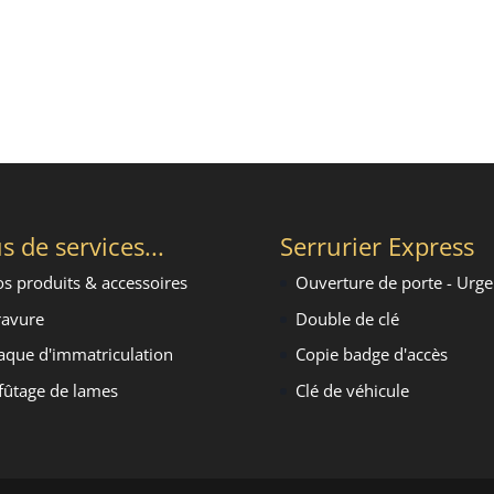
s de services...
Serrurier Express
s produits & accessoires
Ouverture de porte - Urg
avure
Double de clé
aque d'immatriculation
Copie badge d'accès
fûtage de lames
Clé de véhicule