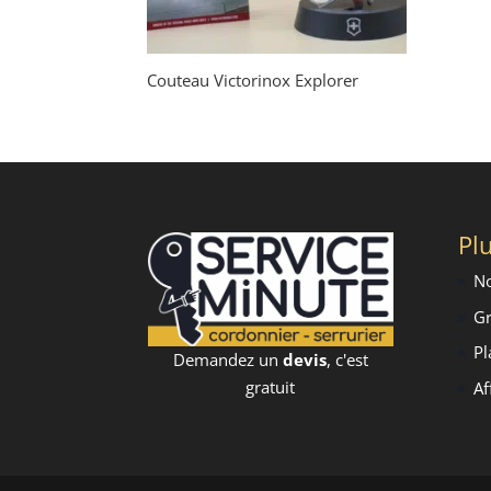
Couteau Victorinox Explorer
Plu
No
Gr
Pl
Demandez un
devis
, c'est
gratuit
Af