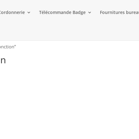
Cordonnerie
Télécommande Badge
Fournitures bure
onction”
on