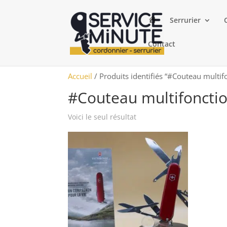
A
Serrurier
c
c
u
Contact
e
i
l
Accueil
/ Produits identifiés “#Couteau multif
#Couteau multifoncti
Voici le seul résultat