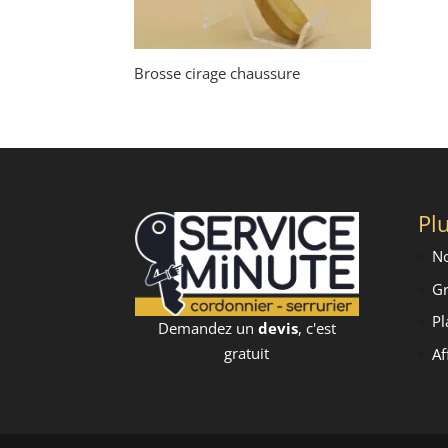
Brosse cirage chaussure
Plu
No
Gr
Pl
Demandez un
devis
, c'est
gratuit
Af