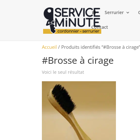
A
Serrurier
c
c
u
Contact
e
i
l
Accueil
/ Produits identifiés “#Brosse à cirage
#Brosse à cirage
Voici le seul résultat