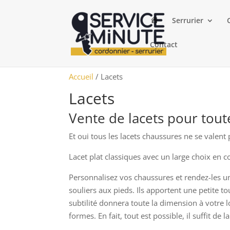
A
Serrurier
c
c
u
Contact
e
i
l
Accueil
/ Lacets
Lacets
Vente de lacets pour tout
Et oui tous les lacets chaussures ne se valent
Lacet plat classiques avec un large choix en c
Personnalisez vos chaussures et rendez-les uni
souliers aux pieds. Ils apportent une petite to
subtilité donnera toute la dimension à votre lo
formes. En fait, tout est possible, il suffit de l